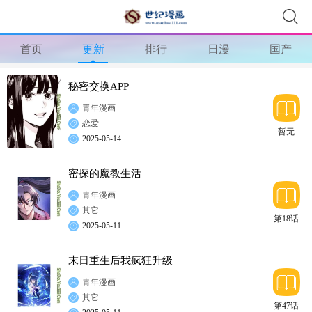
首页
更新
排行
日漫
国产
秘密交换APP
青年漫画
恋爱
暂无
2025-05-14
密探的魔教生活
青年漫画
其它
第18话
2025-05-11
末日重生后我疯狂升级
青年漫画
其它
第47话