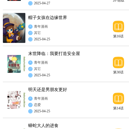
20 他似
2025-04-27
暖阳
帽子女孩在边缘世界
青年漫画
其它
第16话
2025-04-25
末世降临：我要打造安全屋
青年漫画
其它
第30话
2025-04-25
明天还是男朋友更好
青年漫画
恋爱
第14话
2025-04-25
蟒蛇大人的进食