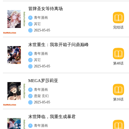
冒牌圣女等待离场
青年漫画
其它
完结话
2025-05-05
各自的幸
福
末世重生：我靠开箱子问鼎巅峰
青年漫画
其它
第48话
2025-05-05
致幻
MEGA罗莎莉亚
青年漫画
悬疑
玄幻
第16话
2025-05-05
末世降临，我重生成暴君
青年漫画