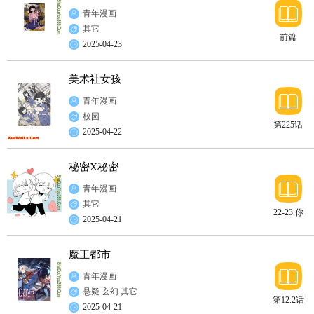
青年漫画
其它
前篇
2025-04-23
美术社女孩
青年漫画
校园
第225话
2025-04-22
秘密X秘密
青年漫画
其它
22-23.你
2025-04-21
学习为什
么这么好
啊！
魔王都市
青年漫画
悬疑
玄幻
其它
第12.2话
2025-04-21