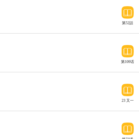
第52話
第109话
23 又一
次危机