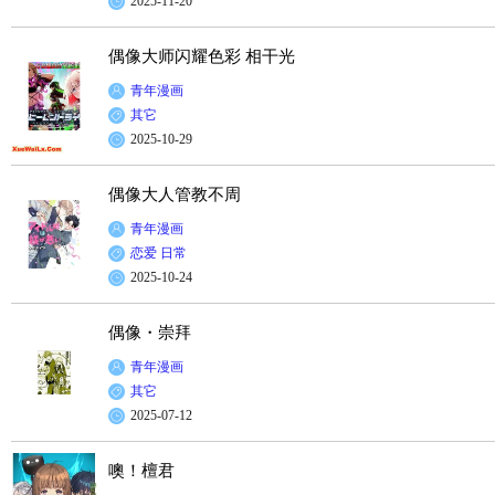
2025-11-20
偶像大师闪耀色彩 相干光
青年漫画
其它
2025-10-29
偶像大人管教不周
青年漫画
恋爱
日常
2025-10-24
偶像・崇拜
青年漫画
其它
2025-07-12
噢！檀君