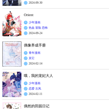
2024-09-30
Orient
少年漫画
热血
冒险
恐怖
2024-09-24
偶像养成手册
青年漫画
其它
2024-02-14
哦，我的宠妃大人
少年漫画
恋爱
古风
2024-02-11
偶然的田园日记