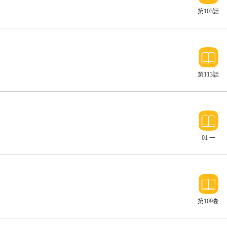
第103話
第113話
01 一
（上）
第109卷