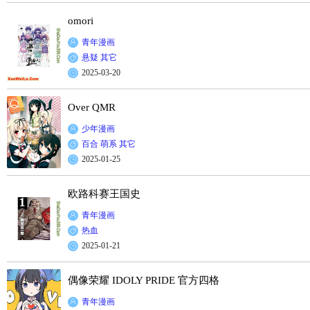
omori
青年漫画
悬疑
其它
2025-03-20
Over QMR
少年漫画
百合
萌系
其它
2025-01-25
欧路科赛王国史
青年漫画
热血
2025-01-21
偶像荣耀 IDOLY PRIDE 官方四格
青年漫画