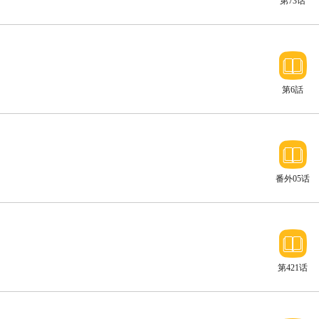
第73话
沉痛的对
决
第6話
番外05话
第421话
新花样