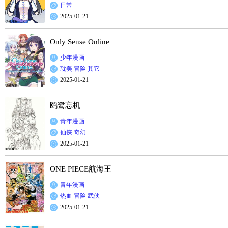
日常
2025-01-21
Only Sense Online
少年漫画
耽美
冒险
其它
2025-01-21
鸥鹭忘机
青年漫画
仙侠
奇幻
2025-01-21
ONE PIECE航海王
青年漫画
热血
冒险
武侠
2025-01-21