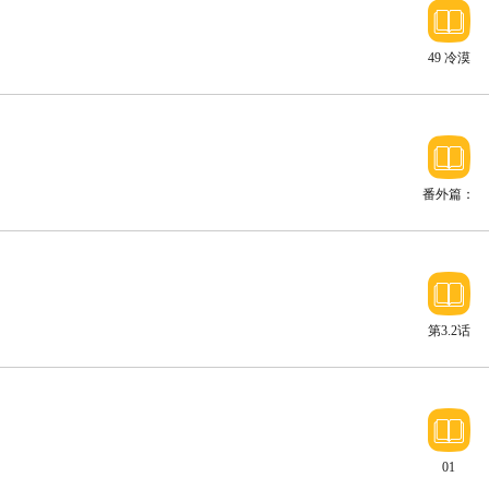
49 冷漠
的城市
番外篇：
吃糖
第3.2话
01