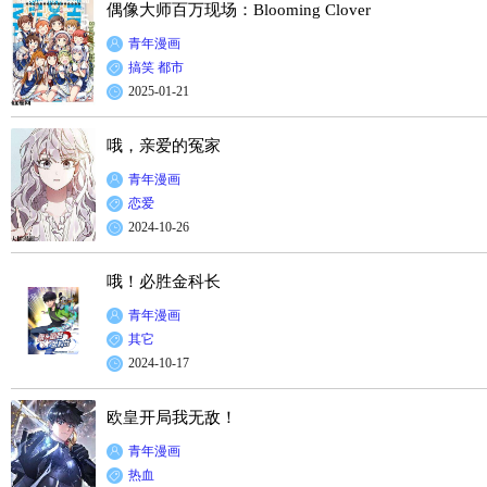
偶像大师百万现场：Blooming Clover
青年漫画
搞笑
都市
2025-01-21
哦，亲爱的冤家
青年漫画
恋爱
2024-10-26
哦！必胜金科长
青年漫画
其它
2024-10-17
欧皇开局我无敌！
青年漫画
热血