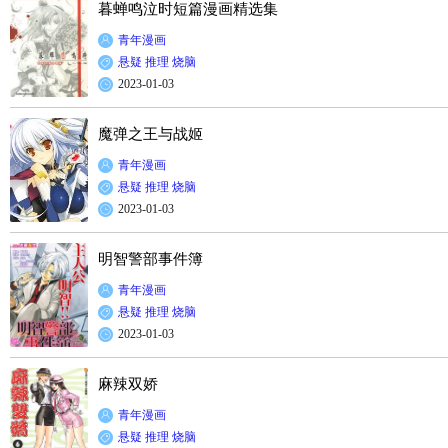
暮蝉鸣泣时短篇漫画精选集
青年漫画
悬疑
推理
烧脑
2023-01-03
魔弹之王与战姬
青年漫画
悬疑
推理
烧脑
2023-01-03
明智警部事件簿
青年漫画
悬疑
推理
烧脑
2023-01-03
麻辣双娇
青年漫画
悬疑
推理
烧脑