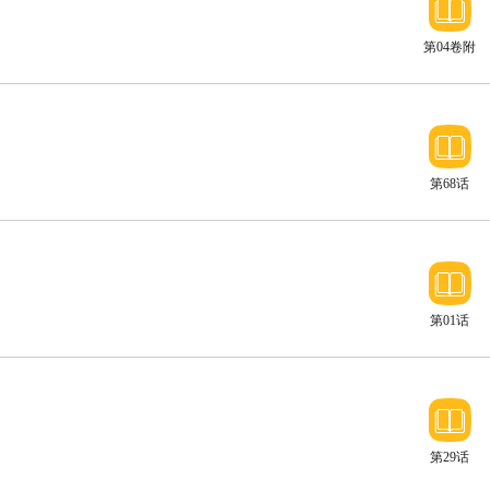
第04卷附
录
第68话
真相渐渐
浮出水面
第01话
第29话
会面