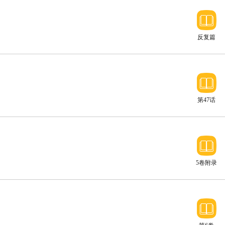
反复篇
第47话
5卷附录