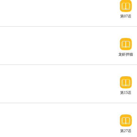
第07话
龙虾拌猫
砂
第15话
欢迎话家
第27话
临危受命