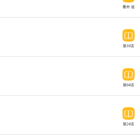
番外 追
踪
第16话
山
第04话
第24话