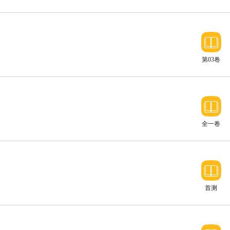
第03卷
全一卷
首测