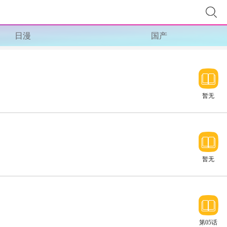
日漫
国产
暂无
暂无
第05话