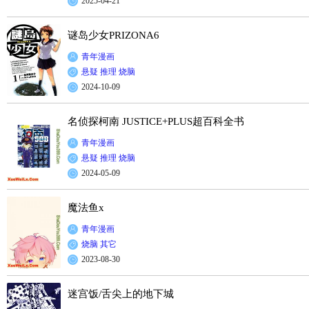
2025-04-21
谜岛少女PRIZONA6
青年漫画
悬疑
推理
烧脑
2024-10-09
名侦探柯南 JUSTICE+PLUS超百科全书
青年漫画
悬疑
推理
烧脑
2024-05-09
魔法鱼x
青年漫画
烧脑
其它
2023-08-30
迷宫饭/舌尖上的地下城