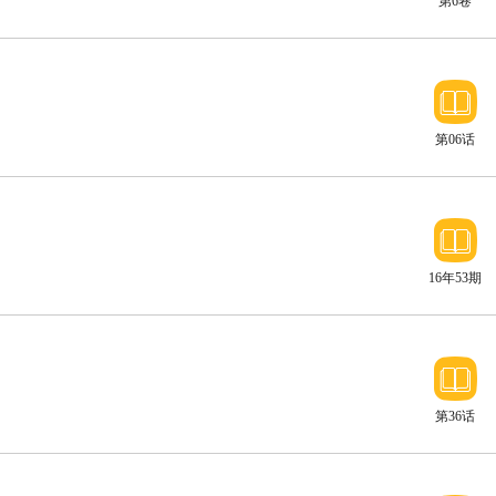
第6卷
第06话
远古机械
16年53期
第36话
异能圣石