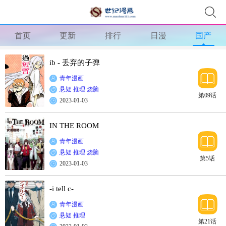
首页
更新
排行
日漫
国产
ib - 丢弃的子弹
青年漫画
悬疑
推理
烧脑
第09话
2023-01-03
IN THE ROOM
青年漫画
悬疑
推理
烧脑
第5话
2023-01-03
-i tell c-
青年漫画
悬疑
推理
第21话